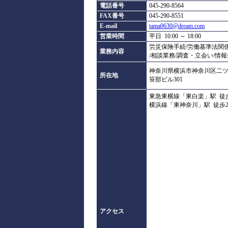
電話番号
045-290-8564
FAX番号
045-290-8551
E-mail
tama0630@dream.com
営業時間
平日 10:00 ～ 18:00
労災保険手続/労働基準法関係
業務内容
/相談業務/調査・立会い/情
神奈川県横浜市神奈川区二ツ谷
所在地
笹部ビル301
東急東横線「東白楽」駅 徒
横浜線「東神奈川」駅 徒歩
アクセス