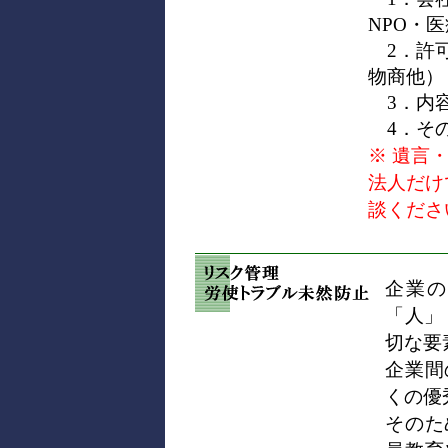
NPO・
2．許可
物商他）
3．内容
4．その
※ 遺言
法人だけ
談くださ
企業の
「人」
切な要
企業間
くの優
そのた