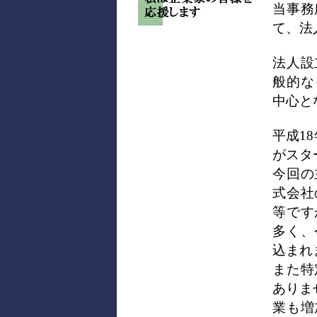
当事務
て、法
法人設
般的な
中心と
平成1
がスタ
今回の
式会社
等です
多く、
込まれ
また特
ありま
業も増