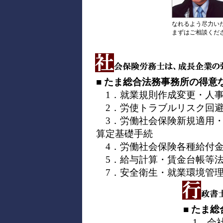
なれるよう尽力い
まずはご相談くだ
■ たま総合法務事務所の得意
1．就業規則作成変更・人事
2．労使トラブルリスク回避
3．労働社会保険新規適用・
算定基礎手続
4．労働社会保険各種給付金
5．給与計算・賃金台帳等法
7．安全衛生・就業環境管
■ たま
1．会社